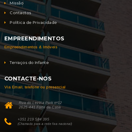
Missão
Contactos
Política de Privacidade
EMPREENDIMENTOS
Empreendimentos & Imóveis
Terraços do Infante
CONTACTE-NOS
Via Email, telefone ou presencial
Rua do Lezíria Park nº12
2625-441 Forte da Casa
+351 219 584 395
(Chamada para a rede fixa nacional)